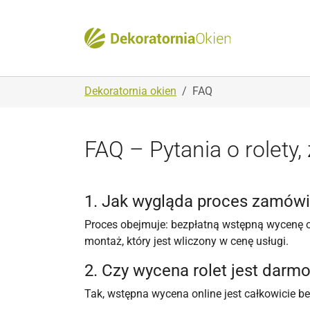
Skip to main navigation
Skip to main content
Skip to page footer
You are here:
Dekoratornia okien
FAQ
FAQ – Pytania o rolety,
1. Jak wygląda proces zamówi
Proces obejmuje: bezpłatną wstępną wycenę on
montaż, który jest wliczony w cenę usługi.
2. Czy wycena rolet jest darm
Tak, wstępna wycena online jest całkowicie be