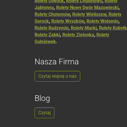
Rolety Otwock
,
Rolety Legionowo
,
Rolety
Jabłonna
,
Rolety Nowy Dwór Mazowiecki
,
Rolety Chotomów
,
Rolety Wieliszew
,
Rolety
Serock
,
Rolety Wyszków
,
Rolety Wołomin
,
Rolety Radzymin
,
Rolety Marki
,
Rolety Kobył
Rolety Ząbki
,
Rolety Zielonka
,
Rolety
Sulejówek
.
Nasza Firma
Czytaj więcej o nas
Blog
Czytaj