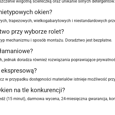
yszczenie wilgotną ściereczką oraz unikanie silnych detergentów.
 nietypowych okien?
ych, trapezowych, wielkogabarytowych i niestandardowych prz
two przy wyborze rolet?
 typ mechanizmu i sposób montażu. Doradztwo jest bezpłatne.
ywłamaniowe?
ch, jednak doradza również rozwiązania poprawiające prywatnoś
 ekspresową?
lecz w przypadku dostępności materiałów istnieje możliwość prz
kien na tle konkurencji?
iedź (15 minut), darmowa wycena, 24-miesięczna gwarancja, ko