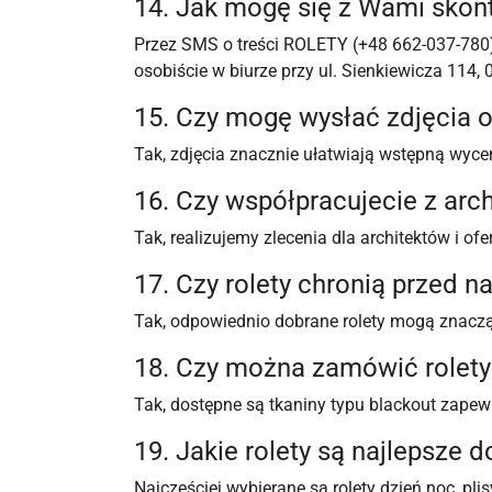
14. Jak mogę się z Wami sko
Przez SMS o treści ROLETY (+48 662-037-780),
osobiście w biurze przy ul. Sienkiewicza 114,
15. Czy mogę wysłać zdjęcia 
Tak, zdjęcia znacznie ułatwiają wstępną wycen
16. Czy współpracujecie z arc
Tak, realizujemy zlecenia dla architektów i of
17. Czy rolety chronią przed
Tak, odpowiednio dobrane rolety mogą znaczą
18. Czy można zamówić rolet
Tak, dostępne są tkaniny typu blackout zapew
19. Jakie rolety są najlepsze d
Najczęściej wybierane są rolety dzień noc, pli