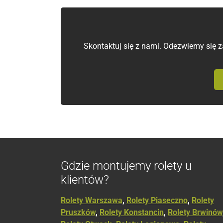
Skontaktuj się z nami. Odezwiemy się
Gdzie montujemy rolety u
klientów?
Rolety Warszawa
,
Rolety Piaseczno
,
Rolety
Pruszków
,
Rolety Konstancin
,
Rolety Brwinów