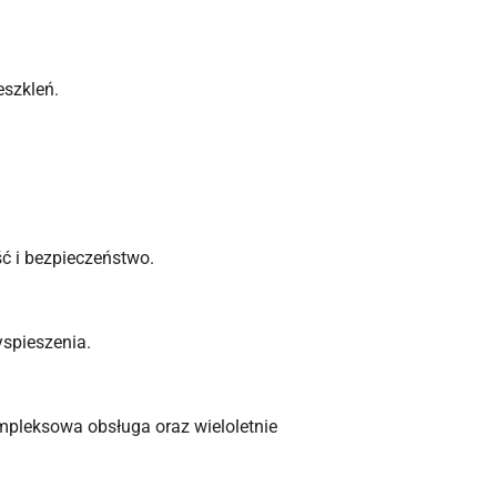
eszkleń.
ć i bezpieczeństwo.
yspieszenia.
mpleksowa obsługa oraz wieloletnie