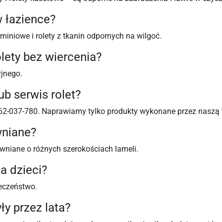
w łazience?
miniowe i rolety z tkanin odpornych na wilgoć.
ety bez wiercenia?
jnego.
b serwis rolet?
62-037-780. Naprawiamy tylko produkty wykonane przez naszą 
wniane?
rewniane o różnych szerokościach lameli.
la dzieci?
eczeństwo.
ły przez lata?