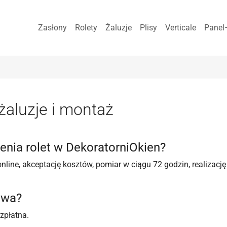
Zasłony
Rolety
Żaluzje
Plisy
Verticale
Panel
 żaluzje i montaż
enia rolet w DekoratorniOkien?
line, akceptację kosztów, pomiar w ciągu 72 godzin, realizację
owa?
zpłatna.