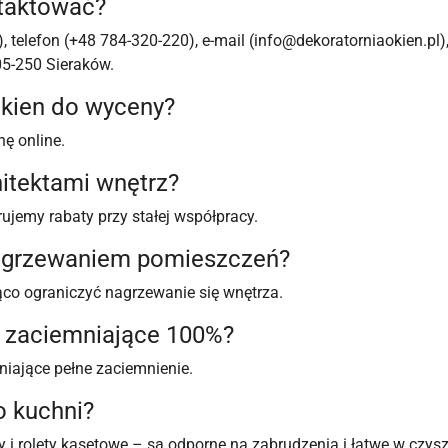
ntaktować?
 telefon (+48 784-320-220), e-mail (
info@dekoratorniaokien.pl
)
 05-250 Sieraków.
okien do wyceny?
ę online.
hitektami wnętrz?
erujemy rabaty przy stałej współpracy.
 nagrzewaniem pomieszczeń?
co ograniczyć nagrzewanie się wnętrza.
y zaciemniające 100%?
niające pełne zaciemnienie.
o kuchni?
sy i rolety kasetowe – są odporne na zabrudzenia i łatwe w czys