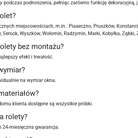
dy podczas podnoszenia, pełniąc zarówno funkcję dekoracyjną, j
olet?
cznych miejscowościach, m.in.: Piaseczno, Pruszków, Konstanc
Serock, Wyszków, Wołomin, Radzymin, Marki, Kobyłka, Ząbki, Z
olety bez montażu?
jlepszy efekt i trwałość.
 wymiar?
widualnie na wymiar okna.
 materiałów?
domu klienta dostępne są wszystkie próbki.
a rolety?
je 24-miesięczna gwarancja.