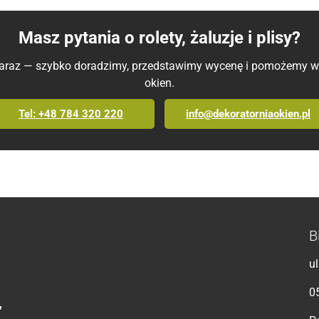
Masz pytania o rolety, żaluzje i plisy?
 zaraz — szybko doradzimy, przedstawimy wycenę i pomożemy wy
okien.
Tel: +48 784 320 220
info@dekoratorniaokien.pl
B
u
0
,