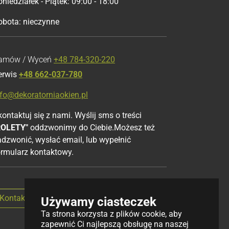
niedziałek - Piątek: 09:00 - 18:00
obota: nieczynne
amów / Wyceń
+48 784-320-220
erwis
+48 662-037-780
nfo@dekoratorniaokien.pl
ontaktuj się z nami. Wyślij sms o treści
ROLETY"
oddzwonimy do Ciebie.Możesz też
adzwonić, wysłać email, lub wypełnić
ormularz kontaktowy.
Kontakt przez formularz
Używamy ciasteczek
Ta strona korzysta z plików cookie, aby
zapewnić Ci najlepszą obsługę na naszej