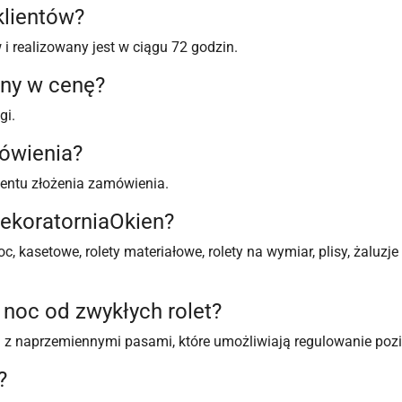
klientów?
i realizowany jest w ciągu 72 godzin.
ony w cenę?
gi.
mówienia?
entu złożenia zamówienia.
 DekoratorniaOkien?
oc, kasetowe, rolety materiałowe, rolety na wymiar, plisy, żaluzj
ń noc od zwykłych rolet?
u z naprzemiennymi pasami, które umożliwiają regulowanie pozi
?