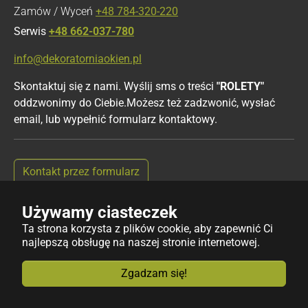
Zamów / Wyceń
+48 784-320-220
Serwis
+48 662-037-780
info@dekoratorniaokien.pl
Skontaktuj się z nami. Wyślij sms o treści
"ROLETY"
oddzwonimy do Ciebie.Możesz też zadzwonić, wysłać
email, lub wypełnić formularz kontaktowy.
Kontakt przez formularz
Używamy ciasteczek
Ta strona korzysta z plików cookie, aby zapewnić Ci
najlepszą obsługę na naszej stronie internetowej.
Copyright © 2025 dekoratorniaokien.pl | Wszystkie prawa
zastrzeżone
Zgadzam się!
Design by
Red
InGo