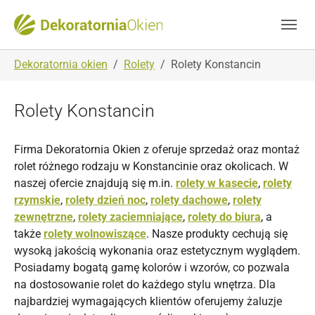
Skip to main navigation
Skip to main content
Skip to page footer
You are here:
Dekoratornia okien
Rolety
Rolety Konstancin
Rolety Konstancin
Firma Dekoratornia Okien z oferuje sprzedaż oraz montaż
rolet różnego rodzaju w Konstancinie oraz okolicach. W
naszej ofercie znajdują się m.in.
rolety w kasecie
,
rolety
rzymskie
,
rolety dzień noc
,
rolety dachowe
,
rolety
zewnętrzne
,
rolety zaciemniające
,
rolety do biura
, a
także
rolety wolnowiszące
. Nasze produkty cechują się
wysoką jakością wykonania oraz estetycznym wyglądem.
Posiadamy bogatą gamę kolorów i wzorów, co pozwala
na dostosowanie rolet do każdego stylu wnętrza. Dla
najbardziej wymagających klientów oferujemy żaluzje