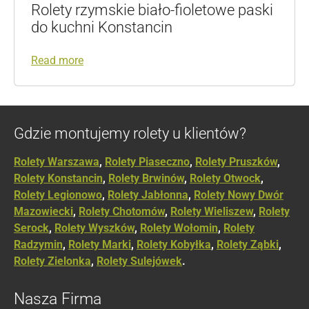
Rolety rzymskie biało-fioletowe paski
do kuchni Konstancin
Read more
Gdzie montujemy rolety u klientów?
Rolety Warszawa
,
Rolety Piaseczno
,
Rolety Pruszków
,
Rolety Konstancin
,
Rolety Brwinów
,
Rolety Otwock
,
Rolety Legionowo
,
Rolety Jabłonna
,
Rolety Nowy Dwór
Mazowiecki
,
Rolety Chotomów
,
Rolety Wieliszew
,
Rolety
Serock
,
Rolety Wyszków
,
Rolety Wołomin
,
Rolety
Radzymin
,
Rolety Marki
,
Rolety Kobyłka
,
Rolety Ząbki
,
Rolety Zielonka
,
Rolety Sulejówek
.
Nasza Firma