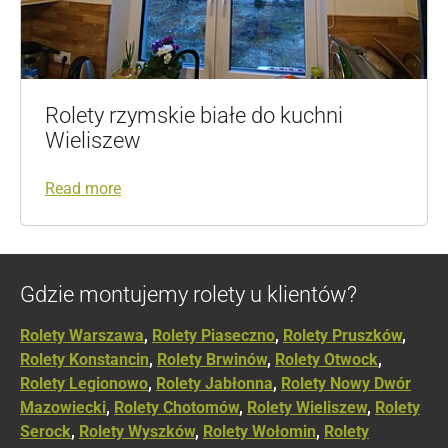
Rolety rzymskie białe do kuchni
Wieliszew
Read more
Gdzie montujemy rolety u klientów?
Rolety Warszawa
,
Rolety Piaseczno
,
Rolety Pruszków
,
Rolety Konstancin
,
Rolety Brwinów
,
Rolety Otwock
,
Rolety Legionowo
,
Rolety Jabłonna
,
Rolety Nowy Dwór
Mazowiecki
,
Rolety Chotomów
,
Rolety Wieliszew
,
Rolety
Serock
,
Rolety Wyszków
,
Rolety Wołomin
,
Rolety