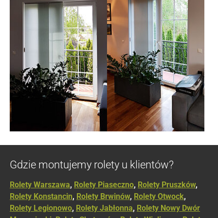
Gdzie montujemy rolety u klientów?
Rolety Warszawa
,
Rolety Piaseczno
,
Rolety Pruszków
,
Rolety Konstancin
,
Rolety Brwinów
,
Rolety Otwock
,
Rolety Legionowo
,
Rolety Jabłonna
,
Rolety Nowy Dwór