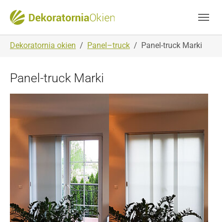
Skip to main navigation
Skip to main content
Skip to page footer
You are here:
Dekoratornia okien
Panel–truck
Panel-truck Marki
Panel-truck Marki
Show larger version
Show larger version