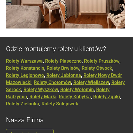
Gdzie montujemy rolety u klientów?
Rolety Warszawa
,
Rolety Piaseczno
,
Rolety Pruszków
,
Rolety Konstancin
,
Rolety Brwinów
,
Rolety Otwock
,
Rolety Legionowo
,
Rolety Jabłonna
,
Rolety Nowy Dwór
Mazowiecki
,
Rolety Chotomów
,
Rolety Wieliszew
,
Rolety
Serock
,
Rolety Wyszków
,
Rolety Wołomin
,
Rolety
Radzymin
,
Rolety Marki
,
Rolety Kobyłka
,
Rolety Ząbki
,
Rolety Zielonka
,
Rolety Sulejówek
.
Nasza Firma