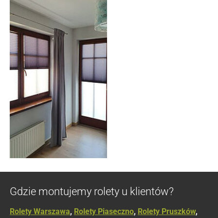
Gdzie montujemy rolety u klientów?
Rolety Warszawa
,
Rolety Piaseczno
,
Rolety Pruszków
,