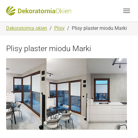
Skip to main navigation
Skip to main content
Skip to page footer
You are here:
Dekoratornia okien
Plisy
Plisy plaster miodu Marki
Plisy plaster miodu Marki
Show larger version
Show larger version
Show larger version