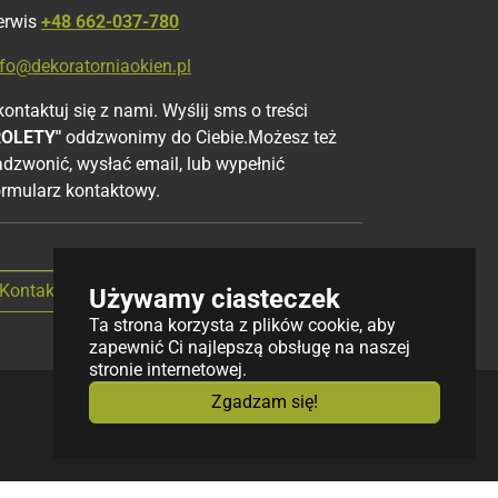
erwis
+48 662-037-780
nfo@dekoratorniaokien.pl
ontaktuj się z nami. Wyślij sms o treści
ROLETY"
oddzwonimy do Ciebie.Możesz też
adzwonić, wysłać email, lub wypełnić
ormularz kontaktowy.
Kontakt przez formularz
Używamy ciasteczek
Ta strona korzysta z plików cookie, aby
zapewnić Ci najlepszą obsługę na naszej
stronie internetowej.
Zgadzam się!
Design by
Red
InGo
k
tagram