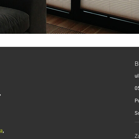
B
u
0
,
Po
S
ka
,
Z