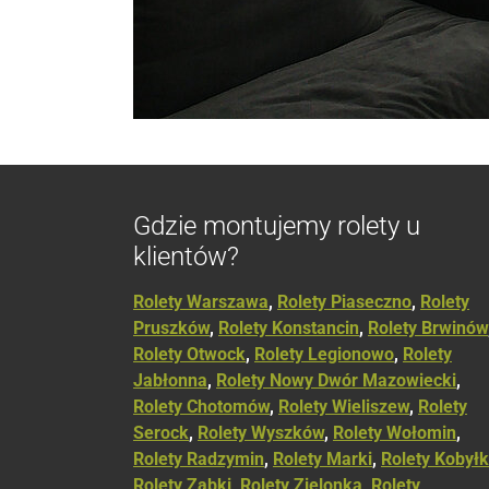
Gdzie montujemy rolety u
klientów?
Rolety Warszawa
,
Rolety Piaseczno
,
Rolety
Pruszków
,
Rolety Konstancin
,
Rolety Brwinów
Rolety Otwock
,
Rolety Legionowo
,
Rolety
Jabłonna
,
Rolety Nowy Dwór Mazowiecki
,
Rolety Chotomów
,
Rolety Wieliszew
,
Rolety
Serock
,
Rolety Wyszków
,
Rolety Wołomin
,
Rolety Radzymin
,
Rolety Marki
,
Rolety Kobył
Rolety Ząbki
,
Rolety Zielonka
,
Rolety