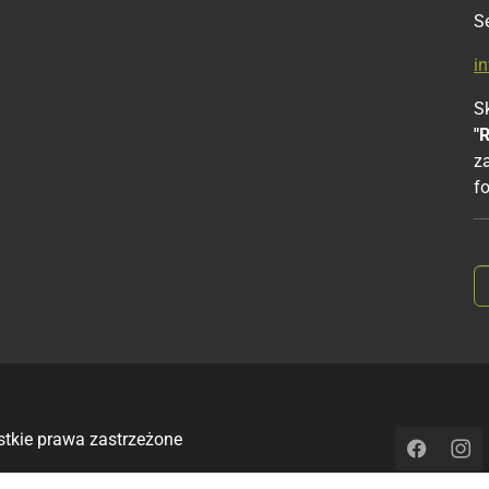
S
i
Sk
"
z
f
stkie prawa zastrzeżone
Faceboo
Ins