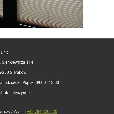
iuro
l. Sienkiewicza 114
5-250 Sieraków
niedziałek - Piątek: 09:00 - 18:00
obota: nieczynne
amów / Wyceń
+48 784-320-220