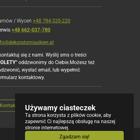
amów / Wyceń
+48 784-320-220
erwis
+48 662-037-780
nfo@dekoratorniaokien.pl
ontaktuj się z nami. Wyślij sms o treści
ROLETY"
oddzwonimy do Ciebie.Możesz też
adzwonić, wysłać email, lub wypełnić
ormularz kontaktowy.
Kontakt przez formularz
Używamy ciasteczek
Ta strona korzysta z plików cookie, aby
zapewnić Ci najlepszą obsługę na naszej
stronie internetowej.
Zgadzam się!