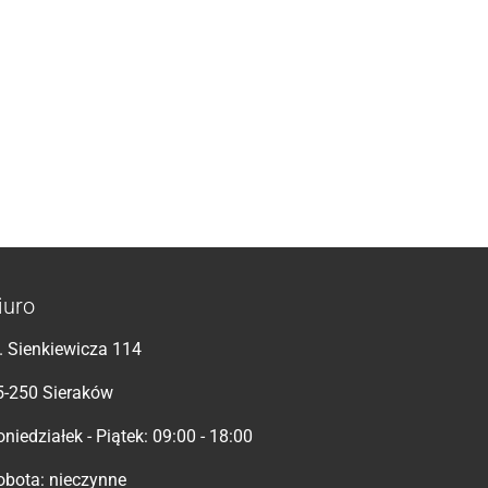
iuro
l. Sienkiewicza 114
5-250 Sieraków
niedziałek - Piątek: 09:00 - 18:00
obota: nieczynne