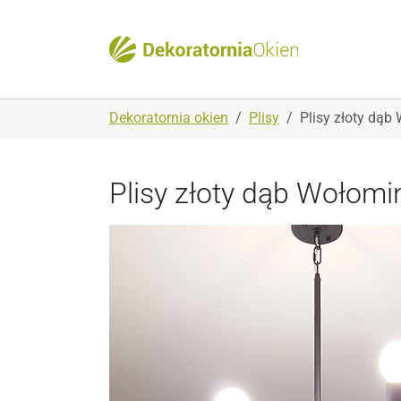
Skip to main navigation
Skip to main content
Skip to page footer
You are here:
Dekoratornia okien
Plisy
Plisy złoty dąb
Plisy złoty dąb Wołomi
Show larger version