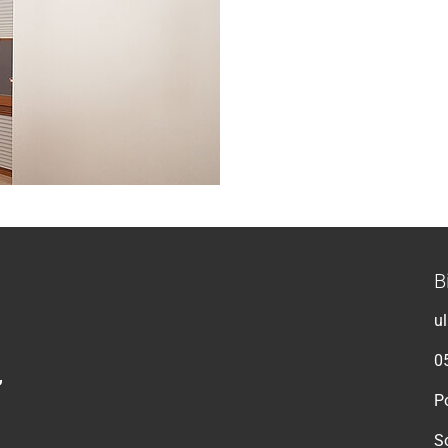
B
u
0
,
Po
S