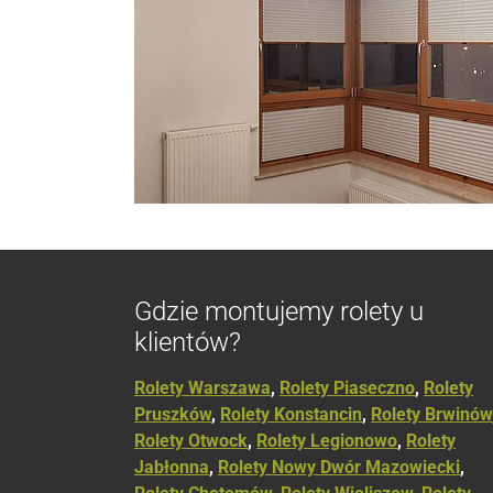
Gdzie montujemy rolety u
klientów?
Rolety Warszawa
,
Rolety Piaseczno
,
Rolety
Pruszków
,
Rolety Konstancin
,
Rolety Brwinów
Rolety Otwock
,
Rolety Legionowo
,
Rolety
Jabłonna
,
Rolety Nowy Dwór Mazowiecki
,