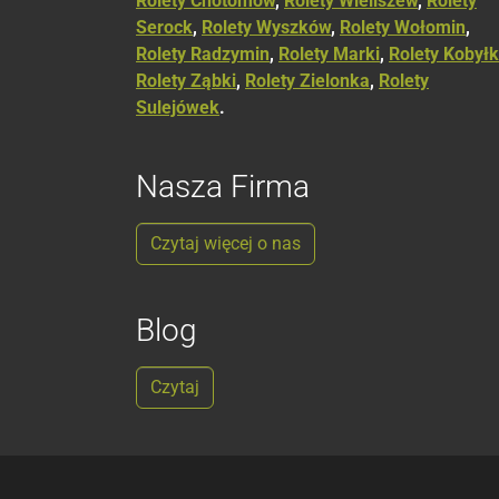
Rolety Chotomów
,
Rolety Wieliszew
,
Rolety
Serock
,
Rolety Wyszków
,
Rolety Wołomin
,
Rolety Radzymin
,
Rolety Marki
,
Rolety Kobył
Rolety Ząbki
,
Rolety Zielonka
,
Rolety
Sulejówek
.
Nasza Firma
Czytaj więcej o nas
Blog
Czytaj