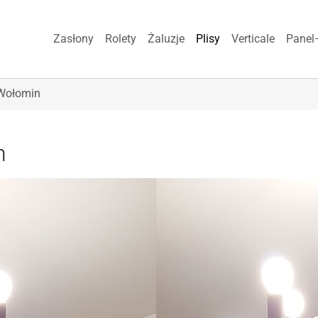
Zasłony
Rolety
Żaluzje
Plisy
Verticale
Panel
 Wołomin
n
Show larger version