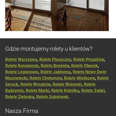
Gdzie montujemy rolety u klientów?
Rolety Warszawa
,
Rolety Piaseczno
,
Rolety Pruszków
,
Rolety Konstancin
,
Rolety Brwinów
,
Rolety Otwock
,
Rolety Legionowo
,
Rolety Jabłonna
,
Rolety Nowy Dwór
Mazowiecki
,
Rolety Chotomów
,
Rolety Wieliszew
,
Rolety
Serock
,
Rolety Wyszków
,
Rolety Wołomin
,
Rolety
Radzymin
,
Rolety Marki
,
Rolety Kobyłka
,
Rolety Ząbki
,
Rolety Zielonka
,
Rolety Sulejówek
.
Nasza Firma