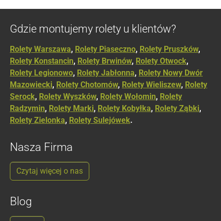
Gdzie montujemy rolety u klientów?
Rolety Warszawa
,
Rolety Piaseczno
,
Rolety Pruszków
,
Rolety Konstancin
,
Rolety Brwinów
,
Rolety Otwock
,
Rolety Legionowo
,
Rolety Jabłonna
,
Rolety Nowy Dwór
Mazowiecki
,
Rolety Chotomów
,
Rolety Wieliszew
,
Rolety
Serock
,
Rolety Wyszków
,
Rolety Wołomin
,
Rolety
Radzymin
,
Rolety Marki
,
Rolety Kobyłka
,
Rolety Ząbki
,
Rolety Zielonka
,
Rolety Sulejówek
.
Nasza Firma
Czytaj więcej o nas
Blog