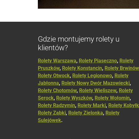
Gdzie montujemy rolety u
klientów?
Rolety Warszawa
,
Rolety Piaseczno
,
Rolety
Pruszków
,
Rolety Konstancin
,
Rolety Brwinów
Rolety Otwock
,
Rolety Legionowo
,
Rolety
Jabłonna
,
Rolety Nowy Dwór Mazowiecki
,
Rolety Chotomów
,
Rolety Wieliszew
,
Rolety
Serock
,
Rolety Wyszków
,
Rolety Wołomin
,
Rolety Radzymin
,
Rolety Marki
,
Rolety Kobył
Rolety Ząbki
,
Rolety Zielonka
,
Rolety
Sulejówek
.