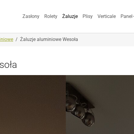
Zasłony
Rolety
Żaluzje
Plisy
Verticale
Panel
iniowe
Żaluzje aluminiowe Wesoła
soła
Show larger version