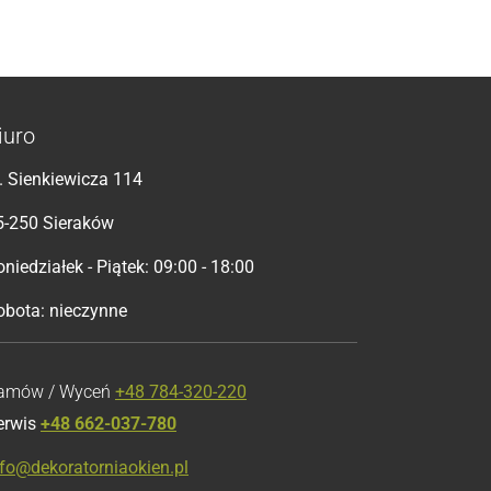
iuro
l. Sienkiewicza 114
5-250 Sieraków
niedziałek - Piątek: 09:00 - 18:00
obota: nieczynne
amów / Wyceń
+48 784-320-220
erwis
+48 662-037-780
nfo@dekoratorniaokien.pl