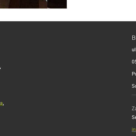
B
u
0
,
Po
S
ka
,
Z
S
i