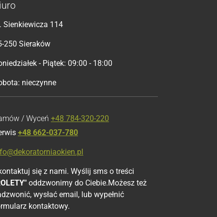
iuro
l. Sienkiewicza 114
5-250 Sieraków
niedziałek - Piątek: 09:00 - 18:00
obota: nieczynne
amów / Wyceń
+48 784-320-220
erwis
+48 662-037-780
nfo@dekoratorniaokien.pl
ontaktuj się z nami. Wyślij sms o treści
ROLETY"
oddzwonimy do Ciebie.Możesz też
adzwonić, wysłać email, lub wypełnić
ormularz kontaktowy.