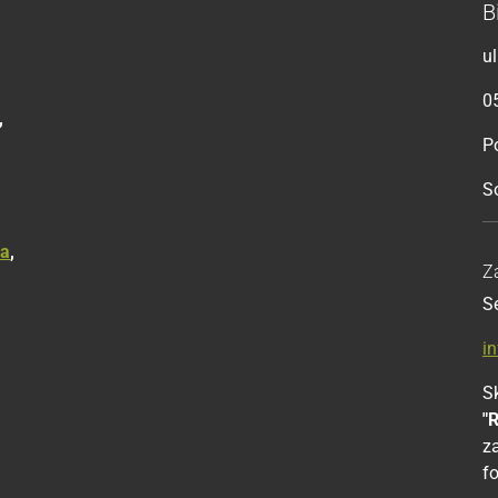
B
u
0
,
Po
S
ka
,
Z
S
i
Sk
"
z
f