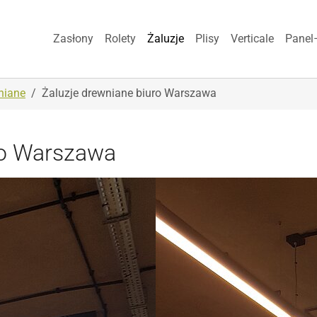
Zasłony
Rolety
Żaluzje
Plisy
Verticale
Panel
niane
Żaluzje drewniane biuro Warszawa
ro Warszawa
Show larger version