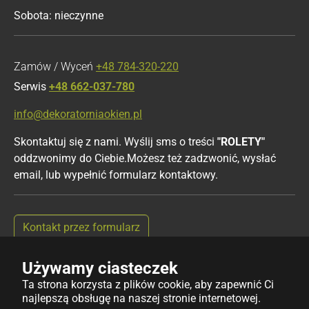
Sobota: nieczynne
Zamów / Wyceń
+48 784-320-220
Serwis
+48 662-037-780
info@dekoratorniaokien.pl
Skontaktuj się z nami. Wyślij sms o treści
"ROLETY"
oddzwonimy do Ciebie.Możesz też zadzwonić, wysłać
email, lub wypełnić formularz kontaktowy.
Kontakt przez formularz
Używamy ciasteczek
Ta strona korzysta z plików cookie, aby zapewnić Ci
najlepszą obsługę na naszej stronie internetowej.
Copyright © 2025 dekoratorniaokien.pl | Wszystkie prawa