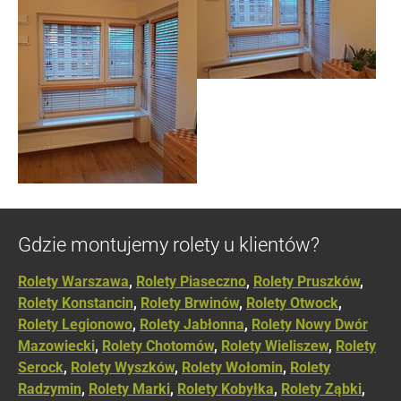
Gdzie montujemy rolety u klientów?
Rolety Warszawa
,
Rolety Piaseczno
,
Rolety Pruszków
,
Rolety Konstancin
,
Rolety Brwinów
,
Rolety Otwock
,
Rolety Legionowo
,
Rolety Jabłonna
,
Rolety Nowy Dwór
Mazowiecki
,
Rolety Chotomów
,
Rolety Wieliszew
,
Rolety
Serock
,
Rolety Wyszków
,
Rolety Wołomin
,
Rolety
Radzymin
,
Rolety Marki
,
Rolety Kobyłka
,
Rolety Ząbki
,