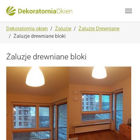
Skip to main navigation
Skip to main content
Skip to page footer
You are here:
Dekoratornia okien
Żaluzje
Żaluzje Drewniane
Żaluzje drewniane bloki
Żaluzje drewniane bloki
Show larger version
Show larger version