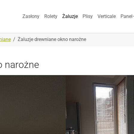
Zasłony
Rolety
Żaluzje
Plisy
Verticale
Panel
niane
Żaluzje drewniane okno narożne
o narożne
Show larger version