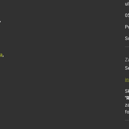
u
0
,
Po
S
ka
,
Z
S
i
Sk
"
z
f