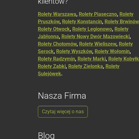
klientów?
Rolety Warszawa
,
Rolety Piaseczno
,
Rolety
Pruszków
,
Rolety Konstancin
,
Rolety Brwinów
Rolety Otwock
,
Rolety Legionowo
,
Rolety
Jabłonna
,
Rolety Nowy Dwór Mazowiecki
,
Rolety Chotomów
,
Rolety Wieliszew
,
Rolety
Serock
,
Rolety Wyszków
,
Rolety Wołomin
,
Rolety Radzymin
,
Rolety Marki
,
Rolety Kobył
Rolety Ząbki
,
Rolety Zielonka
,
Rolety
Sulejówek
.
Nasza Firma
Czytaj więcej o nas
Blog