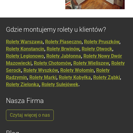
Gdzie montujemy rolety u klientów?
Rolety Warszawa
,
Rolety Piaseczno
,
Rolety Pruszków
,
Rolety Konstancin
,
Rolety Brwinów
,
Rolety Otwock
,
Rolety Legionowo
,
Rolety Jabłonna
,
Rolety Nowy Dwór
Mazowiecki
,
Rolety Chotomów
,
Rolety Wieliszew
,
Rolety
Serock
,
Rolety Wyszków
,
Rolety Wołomin
,
Rolety
Radzymin
,
Rolety Marki
,
Rolety Kobyłka
,
Rolety Ząbki
,
Rolety Zielonka
,
Rolety Sulejówek
.
Nasza Firma
Czytaj więcej o nas