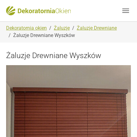
Skip to main navigation
Skip to main content
Skip to page footer
You are here:
Dekoratornia okien
Żaluzje
Żaluzje Drewniane
Żaluzje Drewniane Wyszków
Żaluzje Drewniane Wyszków