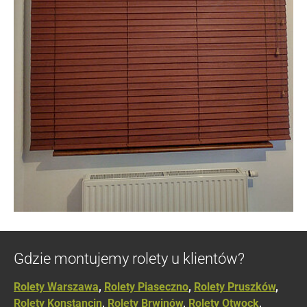
Gdzie montujemy rolety u klientów?
Rolety Warszawa
,
Rolety Piaseczno
,
Rolety Pruszków
,
Rolety Konstancin
,
Rolety Brwinów
,
Rolety Otwock
,