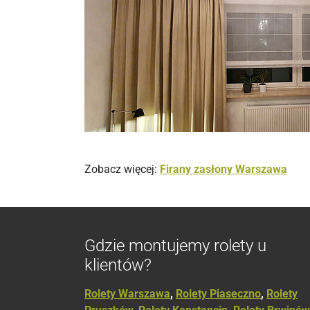
Zobacz więcej:
Firany zasłony Warszawa
Gdzie montujemy rolety u
klientów?
Rolety Warszawa
,
Rolety Piaseczno
,
Rolety