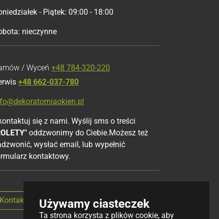
niedziałek - Piątek: 09:00 - 18:00
obota: nieczynne
amów / Wyceń
+48 784-320-220
erwis
+48 662-037-780
nfo@dekoratorniaokien.pl
ontaktuj się z nami. Wyślij sms o treści
ROLETY"
oddzwonimy do Ciebie.Możesz też
adzwonić, wysłać email, lub wypełnić
ormularz kontaktowy.
Kontakt przez formularz
Używamy ciasteczek
Ta strona korzysta z plików cookie, aby