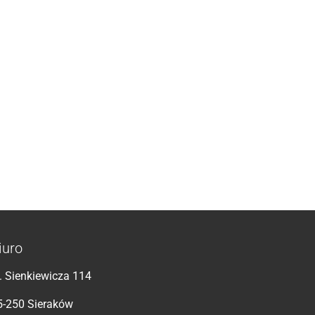
iuro
l. Sienkiewicza 114
5-250 Sieraków