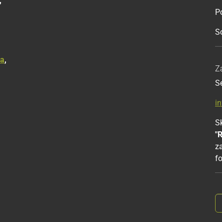
,
Po
S
ka
,
Z
S
i
Sk
"
z
f