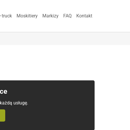
–truck
Moskitiery
Markizy
FAQ
Kontakt
ice
 każdą usługę.