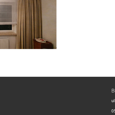
B
u
0