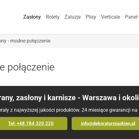
Zasłony
Rolety
Żaluzje
Plisy
Verticale
Panel
łony - modne połączenie
ne połączenie
rany, zasłony i karnisze - Warszawa i okol
ały z najwyższej jakości produktów. 24 miesiące gwarancji na
Tel: +48 784 320 220
info@dekoratorniaokien.pl