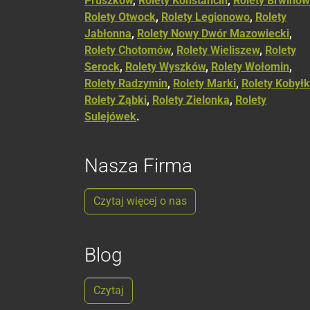
Pruszków
,
Rolety Konstancin
,
Rolety Brwinów
Rolety Otwock
,
Rolety Legionowo
,
Rolety
Jabłonna
,
Rolety Nowy Dwór Mazowiecki
,
Rolety Chotomów
,
Rolety Wieliszew
,
Rolety
Serock
,
Rolety Wyszków
,
Rolety Wołomin
,
Rolety Radzymin
,
Rolety Marki
,
Rolety Kobył
Rolety Ząbki
,
Rolety Zielonka
,
Rolety
Sulejówek
.
Nasza Firma
Czytaj więcej o nas
Blog
Czytaj