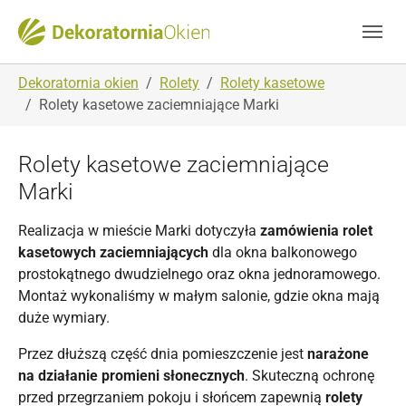
Skip to main navigation
Skip to main content
Skip to page footer
You are here:
Dekoratornia okien
Rolety
Rolety kasetowe
Rolety kasetowe zaciemniające Marki
Rolety kasetowe zaciemniające
Marki
Realizacja w mieście Marki dotyczyła
zamówienia rolet
kasetowych zaciemniających
dla okna balkonowego
prostokątnego dwudzielnego oraz okna jednoramowego.
Montaż wykonaliśmy w małym salonie, gdzie okna mają
duże wymiary.
Przez dłuższą część dnia pomieszczenie jest
narażone
na działanie promieni słonecznych
. Skuteczną ochronę
przed przegrzaniem pokoju i słońcem zapewnią
rolety