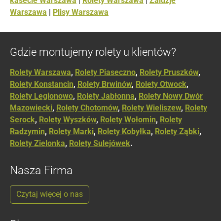
kasecie Warszawa
|
Rolety Warszawa
|
Żaluzje
Warszawa
|
Plisy Warszawa
Gdzie montujemy rolety u klientów?
Rolety Warszawa
,
Rolety Piaseczno
,
Rolety Pruszków
,
Rolety Konstancin
,
Rolety Brwinów
,
Rolety Otwock
,
Rolety Legionowo
,
Rolety Jabłonna
,
Rolety Nowy Dwór
Mazowiecki
,
Rolety Chotomów
,
Rolety Wieliszew
,
Rolety
Serock
,
Rolety Wyszków
,
Rolety Wołomin
,
Rolety
Radzymin
,
Rolety Marki
,
Rolety Kobyłka
,
Rolety Ząbki
,
Rolety Zielonka
,
Rolety Sulejówek
.
Nasza Firma
Czytaj więcej o nas