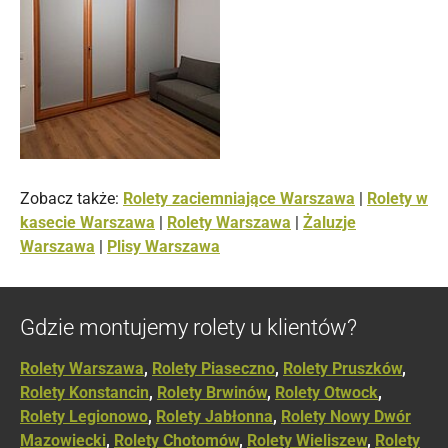
Zobacz także:
Rolety zaciemniające Warszawa
|
Rolety w
kasecie Warszawa
|
Rolety Warszawa
|
Żaluzje
Warszawa
|
Plisy Warszawa
Gdzie montujemy rolety u klientów?
Rolety Warszawa
,
Rolety Piaseczno
,
Rolety Pruszków
,
Rolety Konstancin
,
Rolety Brwinów
,
Rolety Otwock
,
Rolety Legionowo
,
Rolety Jabłonna
,
Rolety Nowy Dwór
Mazowiecki
,
Rolety Chotomów
,
Rolety Wieliszew
,
Rolety