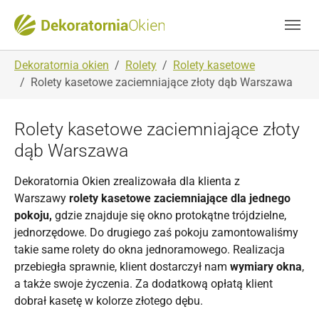
Skip to main navigation
Skip to main content
Skip to page footer
You are here:
Dekoratornia okien
Rolety
Rolety kasetowe
Rolety kasetowe zaciemniające złoty dąb Warszawa
Rolety kasetowe zaciemniające złoty
dąb Warszawa
Dekoratornia Okien zrealizowała dla klienta z
Warszawy
rolety kasetowe zaciemniające dla jednego
pokoju,
gdzie znajduje się okno protokątne trójdzielne,
jednorzędowe. Do drugiego zaś pokoju zamontowaliśmy
takie same rolety do okna jednoramowego. Realizacja
przebiegła sprawnie, klient dostarczył nam
wymiary okna
,
a także swoje życzenia. Za dodatkową opłatą klient
dobrał kasetę w kolorze złotego dębu.