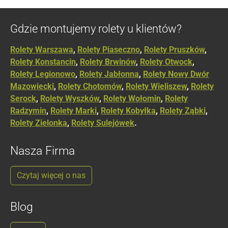
Gdzie montujemy rolety u klientów?
Rolety Warszawa
,
Rolety Piaseczno
,
Rolety Pruszków
,
Rolety Konstancin
,
Rolety Brwinów
,
Rolety Otwock
,
Rolety Legionowo
,
Rolety Jabłonna
,
Rolety Nowy Dwór
Mazowiecki
,
Rolety Chotomów
,
Rolety Wieliszew
,
Rolety
Serock
,
Rolety Wyszków
,
Rolety Wołomin
,
Rolety
Radzymin
,
Rolety Marki
,
Rolety Kobyłka
,
Rolety Ząbki
,
Rolety Zielonka
,
Rolety Sulejówek
.
Nasza Firma
Czytaj więcej o nas
Blog