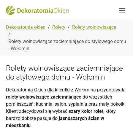
Skip to main navigation
Skip to main content
Skip to page footer
You are here:
Dekoratornia okien
Rolety
Rolety wolnowiszące
Rolety wolnowiszące zaciemniające do stylowego domu
- Wołomin
Rolety wolnowiszące zaciemniające
do stylowego domu - Wołomin
Dekoratornia Okien dla klientki z Wołomina przygotowała
rolety wolnowiszące zaciemniające
do wszystkich
pomieszczeń: kuchnia, salon, sypialnia oraz mały pokoik.
Klient zdecydował się wybrać
szary kolor rolet
, który
bardzo dobrze pasuje do
jasnoszarych ścian w
mieszkaniu
.