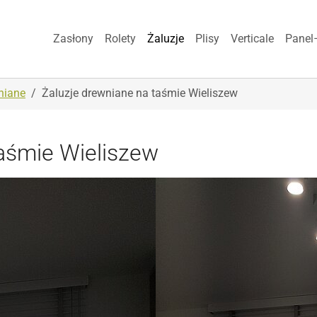
Zasłony
Rolety
Żaluzje
Plisy
Verticale
Panel
niane
Żaluzje drewniane na taśmie Wieliszew
taśmie Wieliszew
Show larger version