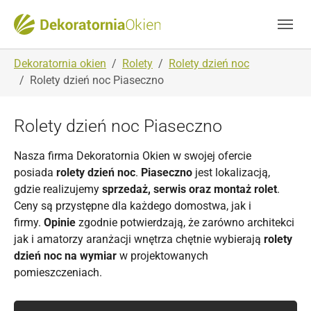
Skip to main navigation
Skip to main content
Skip to page footer
You are here:
Dekoratornia okien
Rolety
Rolety dzień noc
Rolety dzień noc Piaseczno
Rolety dzień noc Piaseczno
Nasza firma Dekoratornia Okien w swojej ofercie
posiada
rolety dzień noc
.
Piaseczno
jest lokalizacją,
gdzie realizujemy
sprzedaż, serwis oraz montaż rolet
.
Ceny są przystępne dla każdego domostwa, jak i
firmy.
Opinie
zgodnie potwierdzają, że zarówno architekci
jak i amatorzy aranżacji wnętrza chętnie wybierają
rolety
dzień noc na wymiar
w projektowanych
pomieszczeniach.