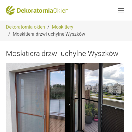
Skip to main navigation
Skip to main content
Skip to page footer
You are here:
Dekoratornia okien
Moskitiery
Moskitiera drzwi uchylne Wyszków
Moskitiera drzwi uchylne Wyszków