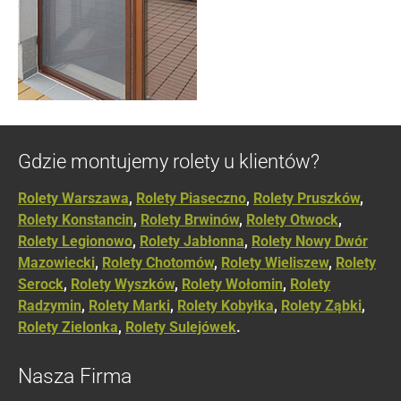
Gdzie montujemy rolety u klientów?
Rolety Warszawa
,
Rolety Piaseczno
,
Rolety Pruszków
,
Rolety Konstancin
,
Rolety Brwinów
,
Rolety Otwock
,
Rolety Legionowo
,
Rolety Jabłonna
,
Rolety Nowy Dwór
Mazowiecki
,
Rolety Chotomów
,
Rolety Wieliszew
,
Rolety
Serock
,
Rolety Wyszków
,
Rolety Wołomin
,
Rolety
Radzymin
,
Rolety Marki
,
Rolety Kobyłka
,
Rolety Ząbki
,
Rolety Zielonka
,
Rolety Sulejówek
.
Nasza Firma