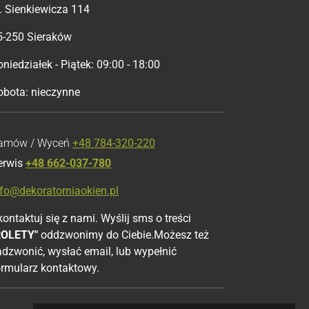
l. Sienkiewicza 114
5-250 Sieraków
niedziałek - Piątek: 09:00 - 18:00
obota: nieczynne
amów / Wyceń
+48 784-320-220
erwis
+48 662-037-780
nfo@dekoratorniaokien.pl
ontaktuj się z nami. Wyślij sms o treści
ROLETY"
oddzwonimy do Ciebie.Możesz też
adzwonić, wysłać email, lub wypełnić
ormularz kontaktowy.