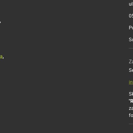
u
0
,
Po
S
ka
,
Z
S
i
Sk
"
z
f