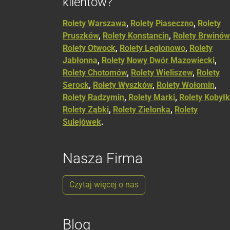
klientów?
Rolety Warszawa
,
Rolety Piaseczno
,
Rolety
Pruszków
,
Rolety Konstancin
,
Rolety Brwinów
Rolety Otwock
,
Rolety Legionowo
,
Rolety
Jabłonna
,
Rolety Nowy Dwór Mazowiecki
,
Rolety Chotomów
,
Rolety Wieliszew
,
Rolety
Serock
,
Rolety Wyszków
,
Rolety Wołomin
,
Rolety Radzymin
,
Rolety Marki
,
Rolety Kobył
Rolety Ząbki
,
Rolety Zielonka
,
Rolety
Sulejówek
.
Nasza Firma
Czytaj więcej o nas
Blog