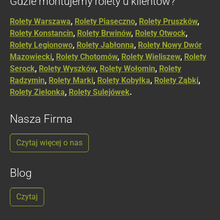
Gdzie montujemy rolety u klientów?
Rolety Warszawa
,
Rolety Piaseczno
,
Rolety Pruszków
,
Rolety Konstancin
,
Rolety Brwinów
,
Rolety Otwock
,
Rolety Legionowo
,
Rolety Jabłonna
,
Rolety Nowy Dwór
Mazowiecki
,
Rolety Chotomów
,
Rolety Wieliszew
,
Rolety
Serock
,
Rolety Wyszków
,
Rolety Wołomin
,
Rolety
Radzymin
,
Rolety Marki
,
Rolety Kobyłka
,
Rolety Ząbki
,
Rolety Zielonka
,
Rolety Sulejówek
.
Nasza Firma
Czytaj więcej o nas
Blog
Czytaj