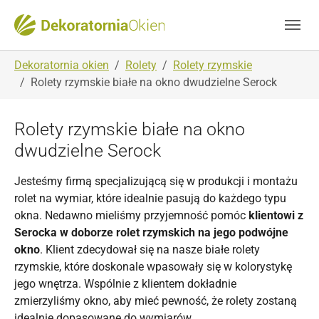
Skip to main navigation
Skip to main content
Skip to page footer
You are here:
Dekoratornia okien
Rolety
Rolety rzymskie
Rolety rzymskie białe na okno dwudzielne Serock
Rolety rzymskie białe na okno
dwudzielne Serock
Jesteśmy firmą specjalizującą się w produkcji i montażu
rolet na wymiar, które idealnie pasują do każdego typu
okna. Nedawno mieliśmy przyjemność pomóc
klientowi z
Serocka w doborze rolet rzymskich na jego podwójne
okno
. Klient zdecydował się na nasze białe rolety
rzymskie, które doskonale wpasowały się w kolorystykę
jego wnętrza. Wspólnie z klientem dokładnie
zmierzyliśmy okno, aby mieć pewność, że rolety zostaną
idealnie dopasowane do wymiarów.