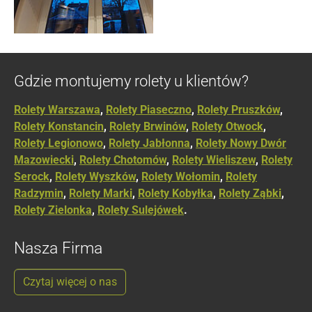
Gdzie montujemy rolety u klientów?
Rolety Warszawa
,
Rolety Piaseczno
,
Rolety Pruszków
,
Rolety Konstancin
,
Rolety Brwinów
,
Rolety Otwock
,
Rolety Legionowo
,
Rolety Jabłonna
,
Rolety Nowy Dwór
Mazowiecki
,
Rolety Chotomów
,
Rolety Wieliszew
,
Rolety
Serock
,
Rolety Wyszków
,
Rolety Wołomin
,
Rolety
Radzymin
,
Rolety Marki
,
Rolety Kobyłka
,
Rolety Ząbki
,
Rolety Zielonka
,
Rolety Sulejówek
.
Nasza Firma
Czytaj więcej o nas